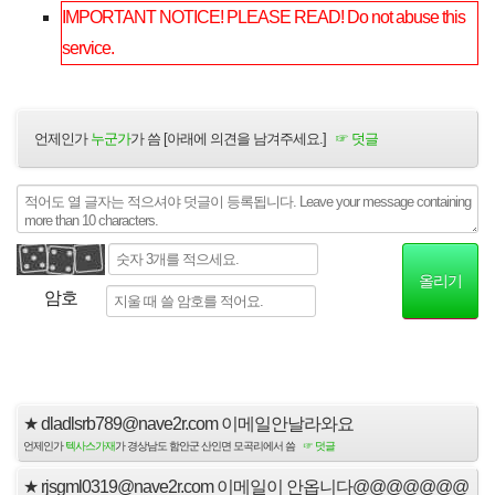
IMPORTANT NOTICE! PLEASE READ! Do not abuse this
service.
언제인가
누군가
가 씀 [아래에 의견을 남겨주세요.]
☞ 덧글
암호
★
dladlsrb789@nave2r.com 이메일안날라와요
언제인가
텍사스가재
가 경상남도 함안군 산인면 모곡리에서 씀
☞ 덧글
★
rjsgml0319@nave2r.com 이메일이 안옵니다@@@@@@@