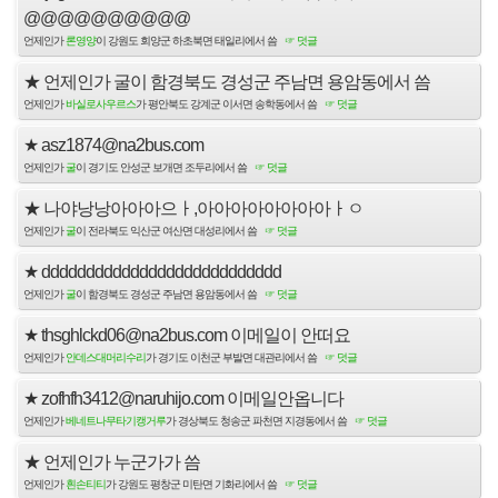
@@@@@@@@@@
언제인가
론영양
이 강원도 회양군 하초북면 태일리에서 씀
☞ 덧글
★
언제인가 굴이 함경북도 경성군 주남면 용암동에서 씀
언제인가
바실로사우르스
가 평안북도 강계군 이서면 송학동에서 씀
☞ 덧글
★
asz1874@na2bus.com
언제인가
굴
이 경기도 안성군 보개면 조두리에서 씀
☞ 덧글
★
나야낭낭아아아으ㅏ,아아아아아아아아ㅏㅇ
언제인가
굴
이 전라북도 익산군 여산면 대성리에서 씀
☞ 덧글
★
ddddddddddddddddddddddddddd
언제인가
굴
이 함경북도 경성군 주남면 용암동에서 씀
☞ 덧글
★
thsghlckd06@na2bus.com 이메일이 안떠요
언제인가
안데스대머리수리
가 경기도 이천군 부발면 대관리에서 씀
☞ 덧글
★
zofhfh3412@naruhijo.com 이메일안옵니다
언제인가
베네트나무타기캥거루
가 경상북도 청송군 파천면 지경동에서 씀
☞ 덧글
★
언제인가 누군가가 씀
언제인가
흰손티티
가 강원도 평창군 미탄면 기화리에서 씀
☞ 덧글