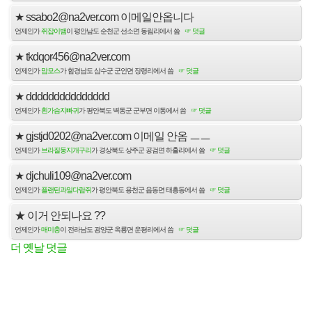
★
ssabo2@na2ver.com 이메일안옵니다
언제인가
쥐잡이뱀
이 평안남도 순천군 선소면 동림리에서 씀
☞ 덧글
★
tkdqor456@na2ver.com
언제인가
맘모스
가 함경남도 삼수군 군인면 장령리에서 씀
☞ 덧글
★
ddddddddddddddd
언제인가
흰가슴지빠귀
가 평안북도 벽동군 군부면 이동에서 씀
☞ 덧글
★
gjstjd0202@na2ver.com 이메일 안옴 ㅡㅡ
언제인가
브라질둥지개구리
가 경상북도 상주군 공검면 하흘리에서 씀
☞ 덧글
★
djchuli109@na2ver.com
언제인가
플랜틴과일다람쥐
가 평안북도 용천군 읍동면 태흥동에서 씀
☞ 덧글
★
이거 안되나요 ??
언제인가
매미충
이 전라남도 광양군 옥룡면 운평리에서 씀
☞ 덧글
더 옛날 덧글