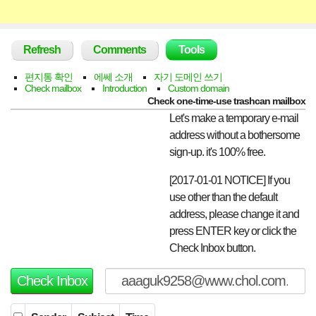
Main
Refresh
Comments
Tools
menu
편지통 확인
에쎄 소개
자기 도메인 쓰기
Check mailbox
Introduction
Custom domain
Check one-time-use trashcan mailbox
Let's make a temporary e-mail
address without a bothersome
sign-up. it's 100% free.
[2017-01-01 NOTICE] If you
use other than the default
address, please change it and
press ENTER key or click the
Check Inbox button.